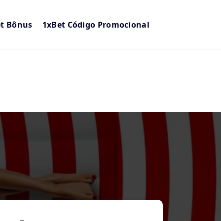
t Bônus
1xBet Código Promocional