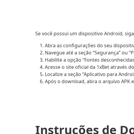
Se você possui um dispositivo Android, siga
Abra as configurações do seu dispositi
Navegue até a seção “Segurança” ou “P
Habilite a opção “Fontes desconhecidas”
Acesse o site oficial da 1xBet através 
Localize a seção “Aplicativo para Andro
Após o download, abra o arquivo APK e s
Instruções de D