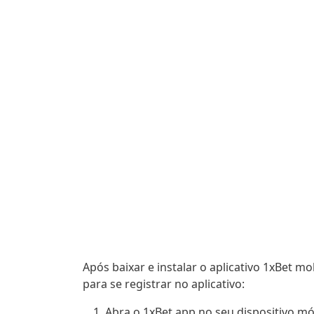
Após baixar e instalar o aplicativo 1xBet mo
para se registrar no aplicativo:
Abra o 1xBet app no seu dispositivo mó